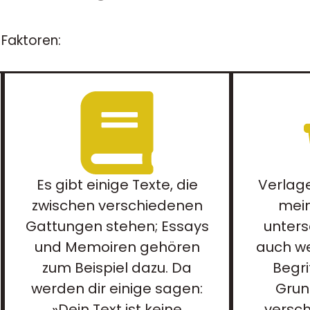
 Faktoren:
Es gibt einige Texte, die
Verlag
zwischen verschiedenen
mei
Gattungen stehen; Essays
unters
und Memoiren gehören
auch w
zum Beispiel dazu. Da
Begri
werden dir einige sagen:
Grun
»Dein Text ist keine
versch