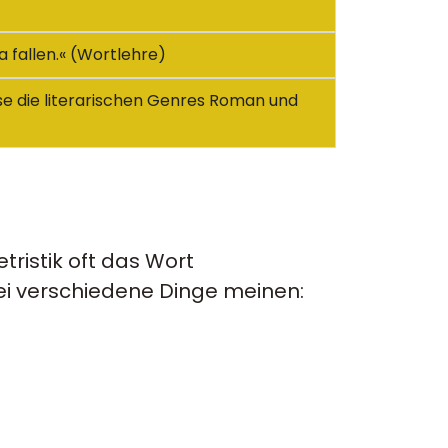
a fallen.« (Wortlehre)
eise die literarischen Genres Roman und
tristik oft das Wort
wei verschiedene Dinge meinen: