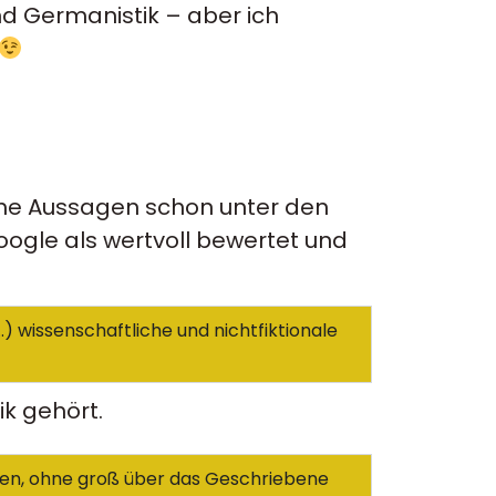
nd Germanistik – aber ich
liche Aussagen schon unter den
Google als wertvoll bewertet und
(…) wissenschaftliche und nichtfiktionale
tik gehört.
 lesen, ohne groß über das Geschriebene