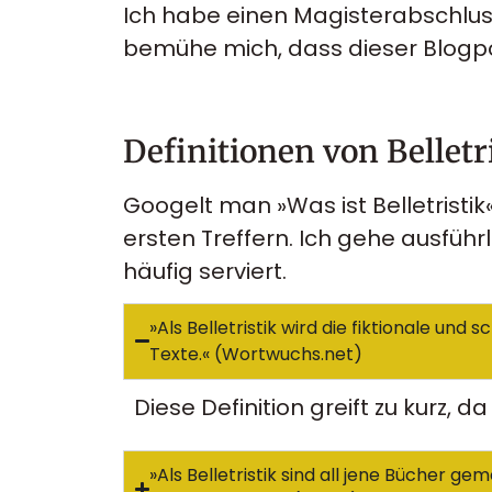
Ich habe einen Magisterabschluss
bemühe mich, dass dieser Blogpos
Definitionen von Belletr
Googelt man »Was ist Belletristi
ersten Treffern. Ich gehe ausführ
häufig serviert.
»Als Belletristik wird die fiktionale un
Texte.« (Wortwuchs.net)
Diese Definition greift zu kurz, da 
»Als Belletristik sind all jene Bücher g