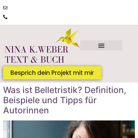
post@ninakatharinaweber.de
0176 | 34434663
Besprich dein Projekt mit mir
Was ist Belletristik? Definition,
Beispiele und Tipps für
Autorinnen