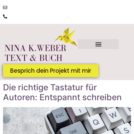
post@ninakatharinaweber.de
0176 | 34434663
Besprich dein Projekt mit mir
Die richtige Tastatur für
Autoren: Entspannt schreiben