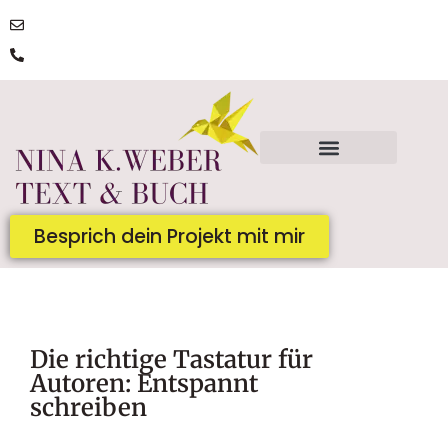
post@ninakatharinaweber.de
0176 | 34434663
Besprich dein Projekt mit mir
Die richtige Tastatur für
Autoren: Entspannt
schreiben