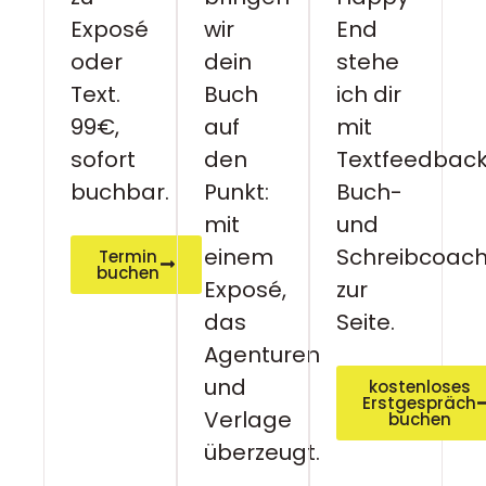
Exposé
wir
End
oder
dein
stehe
Text.
Buch
ich dir
99€,
auf
mit
sofort
den
Textfeedback
buchbar.
Punkt:
Buch-
mit
und
einem
Schreibcoach
Termin
buchen
Exposé,
zur
das
Seite.
Agenturen
und
kostenloses
Erstgespräch
Verlage
buchen
überzeugt.