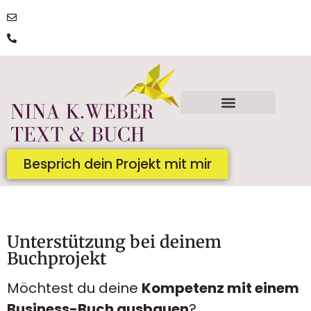
post@ninakatharinaweber.de
0176 | 34434663
Besprich dein Projekt mit mir
Unterstützung bei deinem
Buchprojekt
Möchtest du deine
Kompetenz mit einem
Business-Buch ausbauen
?