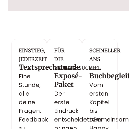
EINSTIEG,
FÜR
SCHNELLER
JEDERZEIT
DIE
ANS
Textsprechstunde
VERLAGSSUCHE
ZIEL
Exposé-
Buchbeglei
Eine
Paket
Stunde,
Vom
alle
Der
ersten
deine
erste
Kapitel
Fragen,
Eindruck
bis
Feedback
entscheidet! Gemeinsam
zum
zu
bringen
Happy