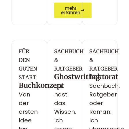
mehr
erfahren
FÜR
SACHBUCH
SACHBUCH
DEN
&
&
GUTEN
RATGEBER
RATGEBER
Ghostwriting
Lektorat
START
Buchkonzept
Du
Sachbuch,
Von
hast
Ratgeber
der
das
oder
ersten
Wissen.
Roman:
Idee
Ich
Ich
bis
forme
überarbeite