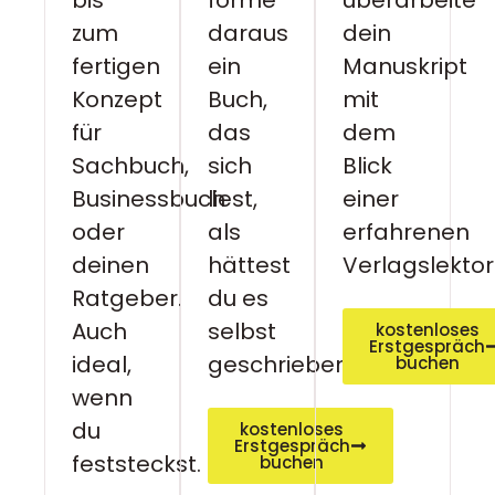
zum
daraus
dein
fertigen
ein
Manuskript
Konzept
Buch,
mit
für
das
dem
Sachbuch,
sich
Blick
Businessbuch
liest,
einer
oder
als
erfahrenen
deinen
hättest
Verlagslektor
Ratgeber.
du es
Auch
selbst
kostenloses
Erstgespräch
ideal,
geschrieben.
buchen
wenn
du
kostenloses
Erstgespräch
feststeckst.
buchen