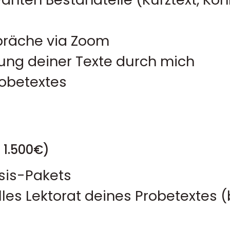
präche via Zoom
tung deiner Texte durch mich
robetextes
1.500€)
sis-Pakets
elles Lektorat deines Probetextes 