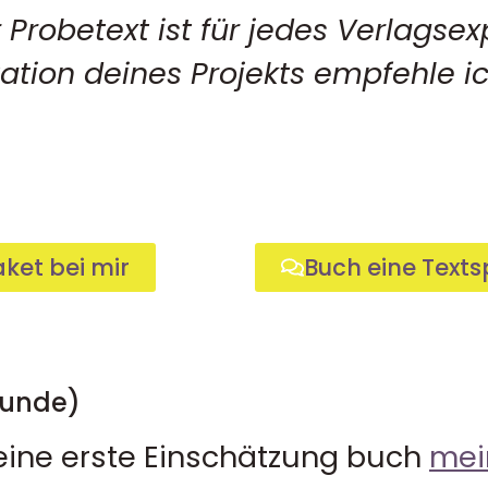
 Probetext ist für jedes Verlagse
ation deines Projekts empfehle 
ket bei mir
Buch eine Texts
tunde)
 eine erste Einschätzung buch
mei