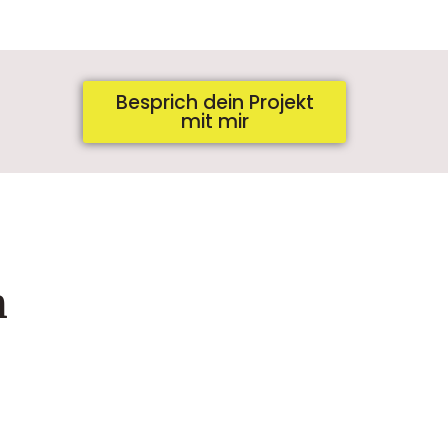
Besprich dein Projekt
mit mir
n