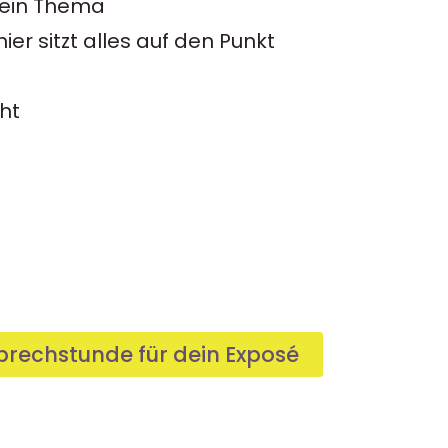
 dein Thema
er sitzt alles auf den Punkt
cht
prechstunde für dein Exposé