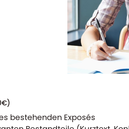
0€)
nes bestehenden Exposés
vanten Bestandteile (Kurztext, Ko