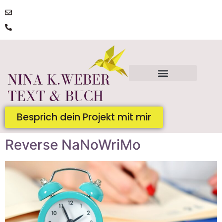
post@ninakatharinaweber.de
0176 | 34434663
Besprich dein Projekt mit mir
Reverse NaNoWriMo