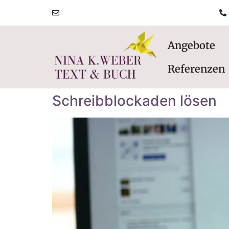
post@ninakatharinaweber.de
Angebote
Referenzen
Schreibblockaden lösen