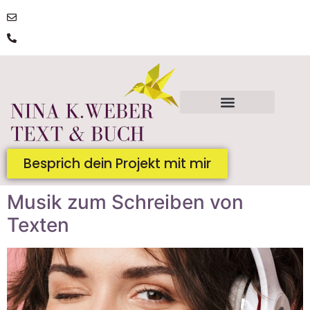
post@ninakatharinaweber.de
0176 | 34434663
Besprich dein Projekt mit mir
Musik zum Schreiben von
Texten