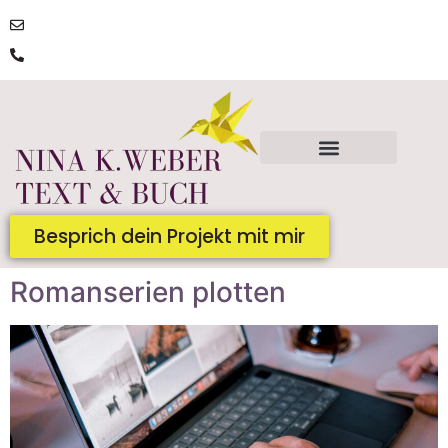
post@ninakatharinaweber.de
0176 | 34434663
Besprich dein Projekt mit mir
Romanserien plotten