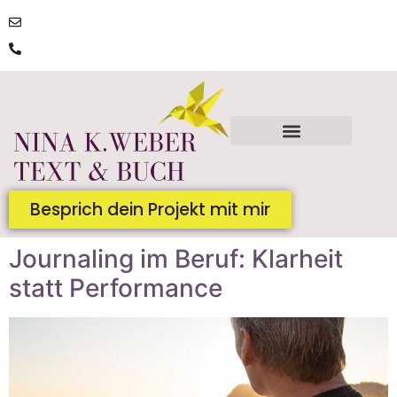
post@ninakatharinaweber.de
0176 | 34434663
Besprich dein Projekt mit mir
Journaling im Beruf: Klarheit
statt Performance