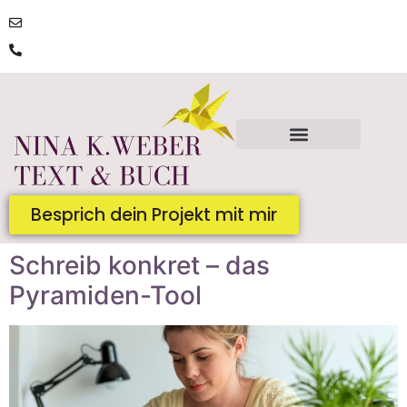
post@ninakatharinaweber.de
0176 | 34434663
Besprich dein Projekt mit mir
Schreib konkret – das
Pyramiden-Tool