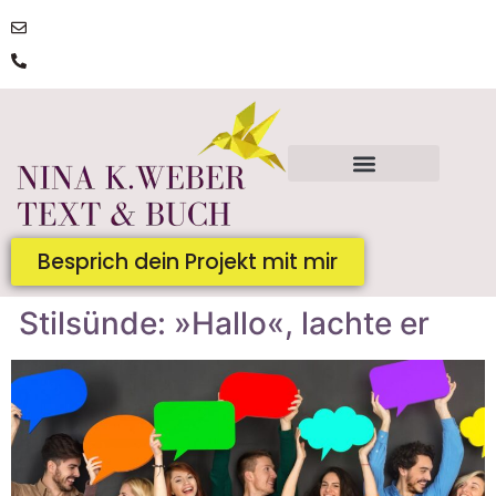
post@ninakatharinaweber.de
0176 | 34434663
Besprich dein Projekt mit mir
Stilsünde: »Hallo«, lachte er