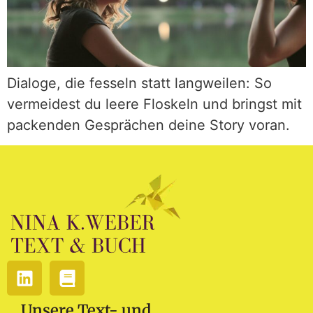
Dialoge, die fesseln statt langweilen: So
vermeidest du leere Floskeln und bringst mit
packenden Gesprächen deine Story voran.
Unsere Text- und