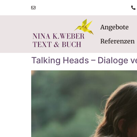
post@ninakatharinaweber.de
Angebote
Referenzen
Talking Heads – Dialoge 