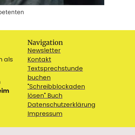
petenten
Navigation
Newsletter
n als
Kontakt
Textsprechstunde
buchen
n
"Schreibblockaden
eim
lösen" Buch
Datenschutzerklärung
Impressum