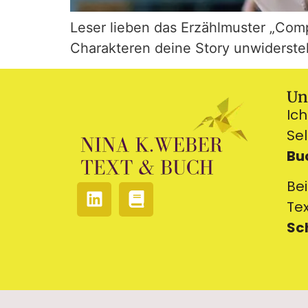
Leser lieben das Erzählmuster „Com
Charakteren deine Story unwidersteh
Un
Ich
Se
Bu
Bei
Te
Sc